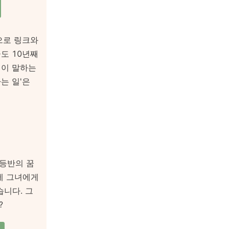
으로 링크와
도 10년째
립이 말하는
는 일'은
등반의 꿈
제 그녀에게
습니다. 그
?