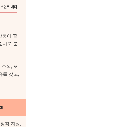
단풍이 짙
준비로 분
 소식, 오
유를 갖고,

와
정착 지원,